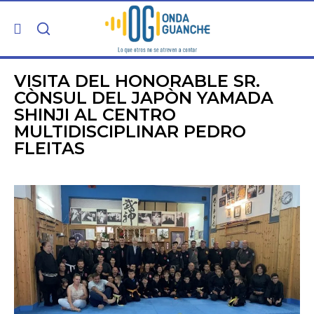
PORTADA
VISITA DEL HONORABLE SR.
CÒNSUL DEL JAPÒN YAMADA
SHINJI AL CENTRO
TELDE
MULTIDISCIPLINAR PEDRO
FLEITAS
GRAN CANARIA
CANARIAS
5ª COLUMNA
CARTAS DEL DIRECTOR
ENTREVISTAS