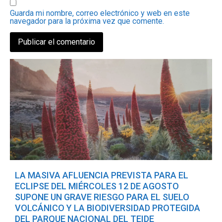
Guarda mi nombre, correo electrónico y web en este
navegador para la próxima vez que comente.
LA MASIVA AFLUENCIA PREVISTA PARA EL
ECLIPSE DEL MIÉRCOLES 12 DE AGOSTO
SUPONE UN GRAVE RIESGO PARA EL SUELO
VOLCÁNICO Y LA BIODIVERSIDAD PROTEGIDA
DEL PARQUE NACIONAL DEL TEIDE