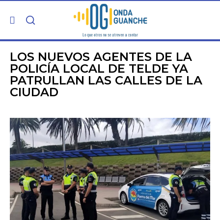
PORTADA
LOS NUEVOS AGENTES DE LA
POLICÍA LOCAL DE TELDE YA
PATRULLAN LAS CALLES DE LA
TELDE
CIUDAD
GRAN CANARIA
CANARIAS
5ª COLUMNA
CARTAS DEL DIRECTOR
ENTREVISTAS