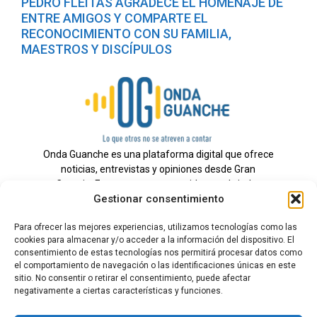
PEDRO FLEITAS AGRADECE EL HOMENAJE DE
ENTRE AMIGOS Y COMPARTE EL
RECONOCIMIENTO CON SU FAMILIA,
MAESTROS Y DISCÍPULOS
Onda Guanche es una plataforma digital que ofrece
noticias, entrevistas y opiniones desde Gran
Canaria. Estamos comprometidos con brindar
Gestionar consentimiento
información veraz y un periodismo independiente a
nuestra audiencia.
Para ofrecer las mejores experiencias, utilizamos tecnologías como las
cookies para almacenar y/o acceder a la información del dispositivo. El
consentimiento de estas tecnologías nos permitirá procesar datos como
el comportamiento de navegación o las identificaciones únicas en este
Todos los derechos reservados.
sitio. No consentir o retirar el consentimiento, puede afectar
Radio
negativamente a ciertas características y funciones.
Contacto