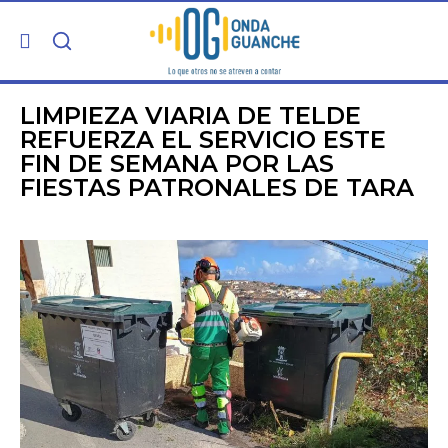
PORTADA
LIMPIEZA VIARIA DE TELDE
REFUERZA EL SERVICIO ESTE
FIN DE SEMANA POR LAS
TELDE
FIESTAS PATRONALES DE TARA
GRAN CANARIA
CANARIAS
5ª COLUMNA
CARTAS DEL DIRECTOR
ENTREVISTAS