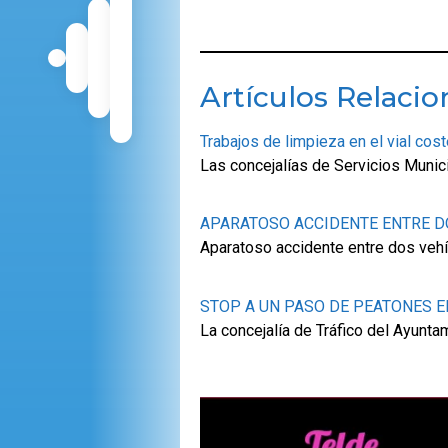
Artículos Relaci
Trabajos de limpieza en el vial cos
Las concejalías de Servicios Munici
APARATOSO ACCIDENTE ENTRE DO
Aparatoso accidente entre dos vehíc
STOP A UN PASO DE PEATONES E
La concejalía de Tráfico del Ayunt