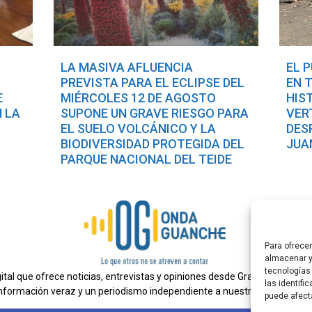
LA MASIVA AFLUENCIA
EL 
PREVISTA PARA EL ECLIPSE DEL
EN 
E
MIÉRCOLES 12 DE AGOSTO
HIS
 LA
SUPONE UN GRAVE RIESGO PARA
VER
L
EL SUELO VOLCÁNICO Y LA
DES
BIODIVERSIDAD PROTEGIDA DEL
JUA
PARQUE NACIONAL DEL TEIDE
Para ofrece
almacenar y
tecnologías
al que ofrece noticias, entrevistas y opiniones desde Gran Canaria. E
las identifi
nformación veraz y un periodismo independiente a nuestra audiencia.
puede afect